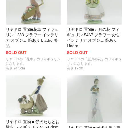
リヤドロ 置物■花車 フィギュ
リヤドロ 置物■五月の花 フィ
リン 1283 フラワー インテリ
ギュリン 5467 フラワー 女性
ア オブジェ 艶あり Lladro 美
インテリア オブジェ 艶あり
品
Lladro
SOLD OUT
SOLD OUT
リヤドロの「花車」のフィギュリン
リヤドロの「五月の花」のフィギュ
になります。
リンになります。
高さ 24.5cm
高さ 17cm
リヤドロ 置物 ■ 仔犬たちとお
散歩 フィギュリン 5364 少女
リヤドロ 置物 ■ 子犬を抱く貴