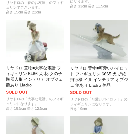
になります。
リヤドロの「春のお友達」のフィギ
高さ 33cm 長さ 11.5cm
ュリンでございます。
高さ 15cm 長さ 22cm
リヤドロ 置物■大事な電話 フ
リヤドロ 置物■可愛いパイロッ
ィギュリン 5466 犬 花 女の子
ト フィギュリン 6665 犬 折紙
陶器人形 インテリア オブジェ
飛行機 イヌ インテリア オブジ
艶あり Lladro
ェ 艶あり Lladro 美品
SOLD OUT
SOLD OUT
リヤドロの「大事な電話」のフィギ
リヤドロの「可愛いパイロット」の
ュリンになります。
フィギュリンになります。
高さ 19.5cm 長さ 12.5cm
長さ 19cm