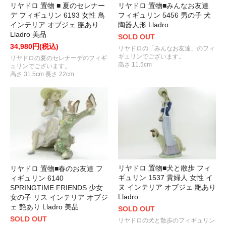
リヤドロ 置物 ■ 夏のセレナー
リヤドロ 置物■みんなお友達
デ フィギュリン 6193 女性 鳥
フィギュリン 5456 男の子 犬
インテリア オブジェ 艶あり
陶器人形 Lladro
Lladro 美品
SOLD OUT
34,980円(税込)
リヤドロの「みんなお友達」のフィ
ギュリンでございます。
リヤドロの夏のセレナーデのフィギ
高さ 11.5cm
ュリンでございます。
高さ 31.5cm 長さ 22cm
リヤドロ 置物■犬と散歩 フィ
リヤドロ 置物■春のお友達 フ
ギュリン 1537 貴婦人 女性 イ
ィギュリン 6140
ヌ インテリア オブジェ 艶あり
SPRINGTIME FRIENDS 少女
Lladro
女の子 リス インテリア オブジ
ェ 艶あり Lladro 美品
SOLD OUT
SOLD OUT
リヤドロの犬と散歩のフィギュリン