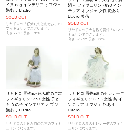
イヌ dog インテリア オブジェ
婦人 フィギュリン 4893 イン
艶あり Lladro
テリア オブジェ 女性 艶あり
Lladro 美品
SOLD OUT
SOLD OUT
リヤドロの「仔犬たちとお散歩」の
フィギュリンでございます。
リヤドロの子犬を抱く貴婦人のフィ
高さ 22cm 長さ 17cm
ギュリンでございます。
高さ 37.7cm 長さ 12cm
リヤドロ 置物■お休み前のご本
リヤドロ 置物■夏のセレナーデ
フィギュリン 5457 女性 子ど
フィギュリン 6193 女性 鳥 イ
も 女の子 インテリア オブジェ
ンテリア オブジェ 艶あり
艶あり Lladro
Lladro
SOLD OUT
SOLD OUT
リヤドロのお休み前のご本のフィギ
リヤドロの夏のセレナーデのフィギ
ュリンになります。
ュリンになります。