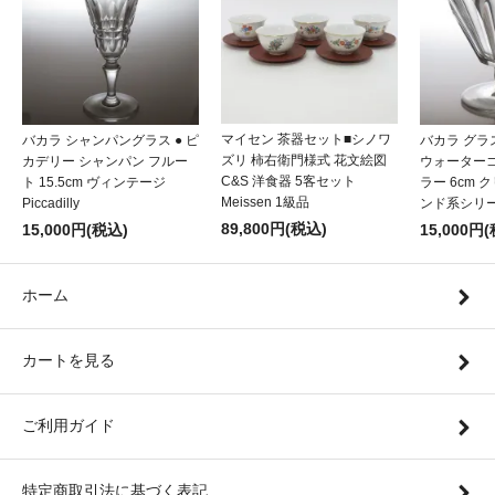
マイセン 茶器セット■シノワ
バカラ シャンパングラス ● ピ
バカラ グラ
ズリ 柿右衛門様式 花文絵図
カデリー シャンパン フルー
ウォーター
C&S 洋食器 5客セット
ト 15.5cm ヴィンテージ
ラー 6cm 
Meissen 1級品
Piccadilly
ンド系シリーズ 
89,800円(税込)
15,000円(税込)
15,000円
ホーム
カートを見る
ご利用ガイド
特定商取引法に基づく表記