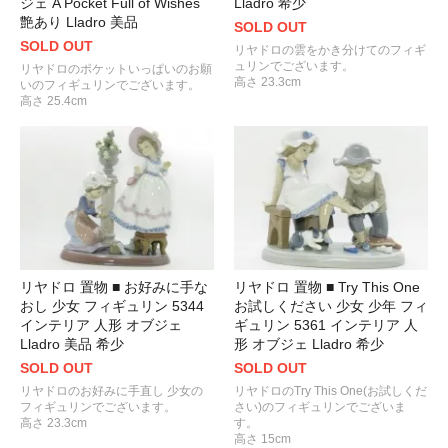
ジェ A Pocket Full of Wishes
Lladro 希少
艶あり Lladro 美品
SOLD OUT
SOLD OUT
リヤドロの雲をかき分けてのフィギ
ュリンでございます。
リヤドロのポケットいっぱいのお願
高さ 23.3cm
いのフィギュリンでございます。
高さ 25.4cm
リヤドロ 置物 ■ お好みに手な
リヤドロ 置物 ■ Try This One
おし 少女 フィギュリン 5344
お試しください 少女 少年 フィ
インテリア 人形 オブジェ
ギュリン 5361 インテリア 人
Lladro 美品 希少
形 オブジェ Lladro 希少
SOLD OUT
SOLD OUT
リヤドロのお好みに手直し 少女の
リヤドロのTry This One(お試しくだ
フィギュリンでございます。
さい)のフィギュリンでございま
高さ 23.3cm
す。
高さ 15cm