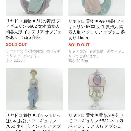
リヤドロ 置物 ■ 5月の舞踏 フ
リヤドロ 置物 ■ 春の舞踏 フィ
ィギュリン 5662 女性 貴婦人
ギュリン 5663 女性 貴婦人 陶
陶器人形 インテリア オブジェ
器人形 インテリア オブジェ 艶
艶あり Lladro 美品
あり Lladro
SOLD OUT
SOLD OUT
リヤドロの「5月の舞踏」のフィギ
リヤドロの「春の舞踏」のフィギュ
ュリンでございます。
リンでございます。
高さ 22.5cm
高さ 22.7cm
リヤドロ 置物 ■ ポケットいっ
リヤドロ 置物 ■ 雲をかき分け
ぱいのお願い フィギュリン
て フィギュリン 6522 ネコ 気
7650 少年 花 インテリア オブ
球 インテリア 人形 オブジェ