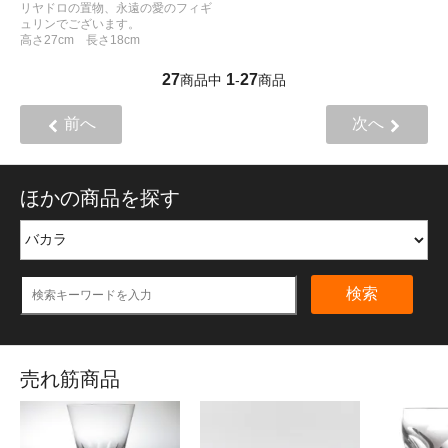
リヤドロの置物、永遠の愛のフィギ
ュリンでございます。
高さ27cm 長さ18cm
27
1
27
商品中
-
商品
前へ
次へ
ほかの商品を探す
検索
売れ筋商品