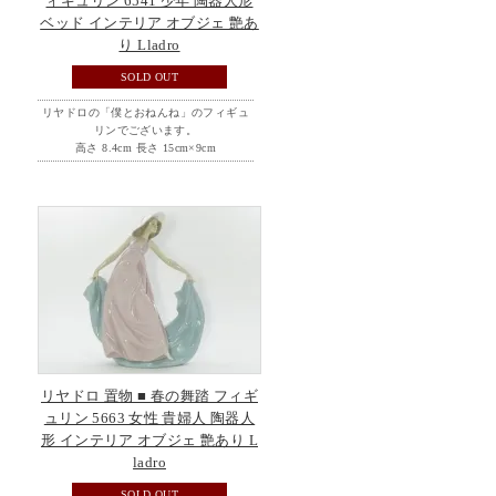
ィギュリン 6541 少年 陶器人形
ベッド インテリア オブジェ 艶あ
り Lladro
SOLD OUT
リヤドロの「僕とおねんね」のフィギュ
リンでございます。
高さ 8.4cm 長さ 15cm×9cm
リヤドロ 置物 ■ 春の舞踏 フィギ
ュリン 5663 女性 貴婦人 陶器人
形 インテリア オブジェ 艶あり L
ladro
SOLD OUT