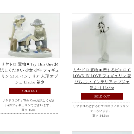
リヤドロ 置物 ■ Try This One お
リヤドロ 置物 ■ 恋するピエロ C
試しください 少女 少年 フィギュ
LOWN IN LOVE フィギュリン 花
リン 5361 インテリア 人形 オブ
びら 占い インテリア オブジェ
ジェ Lladro 希少
艶あり Lladro
SOLD OUT
SOLD OUT
リヤドロのTry This One(お試しくださ
い)のフィギュリンでございます。
リヤドロの恋するピエロのフィギュリン
高さ 15cm
でございます。
高さ 34.5cm