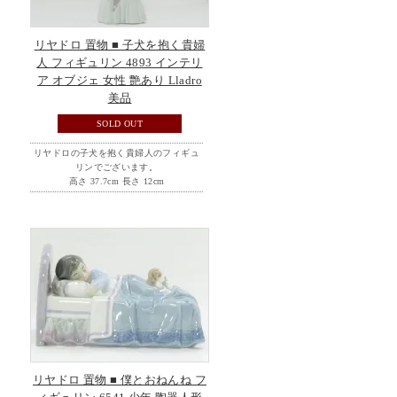
リヤドロ 置物 ■ 子犬を抱く貴婦
人 フィギュリン 4893 インテリ
ア オブジェ 女性 艶あり Lladro
美品
SOLD OUT
リヤドロの子犬を抱く貴婦人のフィギュ
リンでございます。
高さ 37.7cm 長さ 12cm
リヤドロ 置物 ■ 僕とおねんね フ