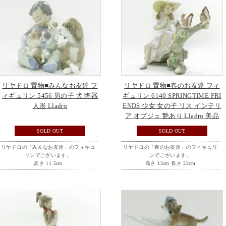
リヤドロ 置物■みんなお友達 フ
リヤドロ 置物■春のお友達 フィ
ィギュリン 5456 男の子 犬 陶器
ギュリン 6140 SPRINGTIME FRI
人形 Lladro
ENDS 少女 女の子 リス インテリ
ア オブジェ 艶あり Lladro 美品
SOLD OUT
SOLD OUT
リヤドロの「みんなお友達」のフィギュ
リヤドロの「春のお友達」のフィギュリ
リンでございます。
ンでございます。
高さ 11.5cm
高さ 15cm 長さ 22cm