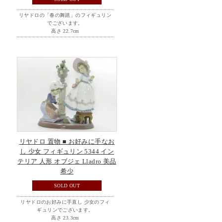
リヤドロの「春の舞踏」のフィギュリン
でございます。
高さ 22.7cm
リヤドロ 置物 ■ お好みに手なお
し 少女 フィギュリン 5344 イン
テリア 人形 オブジェ Lladro 美品
希少
SOLD OUT
リヤドロのお好みに手直し 少女のフィ
ギュリンでございます。
高さ 23.3cm