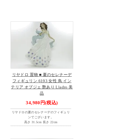
リヤドロ 置物 ■ 夏のセレナーデ
フィギュリン 6193 女性 鳥 イン
テリア オブジェ 艶あり Lladro 美
品
34,980円(税込)
リヤドロの夏のセレナーデのフィギュリ
ンでございます。
高さ 31.5cm 長さ 22cm