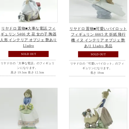
リヤドロ 置物■大事な電話 フィ
リヤドロ 置物■可愛いパイロット
ギュリン 5466 犬 花 女の子 陶器
フィギュリン 6665 犬 折紙 飛行
人形 インテリア オブジェ 艶あり
機 イヌ インテリア オブジェ 艶
Lladro
あり Lladro 美品
SOLD OUT
SOLD OUT
リヤドロの「大事な電話」のフィギュリ
リヤドロの「可愛いパイロット」のフィ
ンになります。
ギュリンになります。
高さ 19.5cm 長さ 12.5cm
長さ 19cm