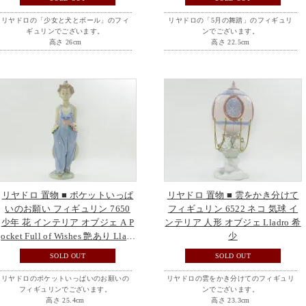
リヤドロの「少女と犬とボール」のフィ
リヤドロの「5月の舞踏」のフィギュリ
ギュリンでございます。
ンでございます。
高さ 26cm
高さ 22.5cm
リヤドロ 置物 ■ ポケットいっぱ
リヤドロ 置物 ■ 雲をかき分けて
いのお願い フィギュリン 7650
フィギュリン 6522 ネコ 気球 イ
少年 花 インテリア オブジェ A P
ンテリア 人形 オブジェ Lladro 希
ocket Full of Wishes 艶あり Lladr
少
o 美品
SOLD OUT
SOLD OUT
リヤドロのポケットいっぱいのお願いの
リヤドロの雲をかき分けてのフィギュリ
フィギュリンでございます。
ンでございます。
高さ 25.4cm
高さ 23.3cm