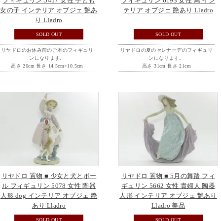
フィギュリン 5457 女性 子ども
フィギュリン 6193 女性 鳥 イン
女の子 インテリア オブジェ 艶あ
テリア オブジェ 艶あり Lladro
り Lladro
SOLD OUT
SOLD OUT
リヤドロのお休み前のご本のフィギュリ
リヤドロの夏のセレナーデのフィギュリ
ンになります。
ンになります。
高さ 26cm 長さ 14.5cm×10.5cm
高さ 31cm 長さ 21cm
リヤドロ 置物 ■ 少女と犬とボー
リヤドロ 置物 ■ 5月の舞踏 フィ
ル フィギュリン 5078 女性 陶器
ギュリン 5662 女性 貴婦人 陶器
人形 dog インテリア オブジェ 艶
人形 インテリア オブジェ 艶あり
あり Lladro
Lladro 美品
SOLD OUT
SOLD OUT