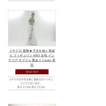
リヤドロ 置物 ■ 子犬を抱く貴婦
人 フィギュリン 4893 女性 イン
テリア オブジェ 艶あり Lladro 美
品
SOLD OUT
リヤドロの子犬を抱く貴婦人のフィギュ
リンでございます。
高さ 37.5cm 長さ 12.5cm