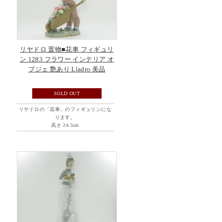
リヤドロ 置物■花車 フィギュリ
ン 1283 フラワー インテリア オ
ブジェ 艶あり Lladro 美品
SOLD OUT
リヤドロの「花車」のフィギュリンにな
ります。
高さ 24.5cm