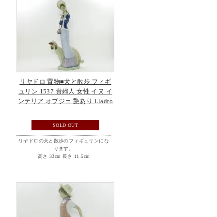
リヤドロ 置物■犬と散歩 フィギ
ュリン 1537 貴婦人 女性 イヌ イ
ンテリア オブジェ 艶あり Lladro
SOLD OUT
リヤドロの犬と散歩のフィギュリンにな
ります。
高さ 33cm 長さ 11.5cm