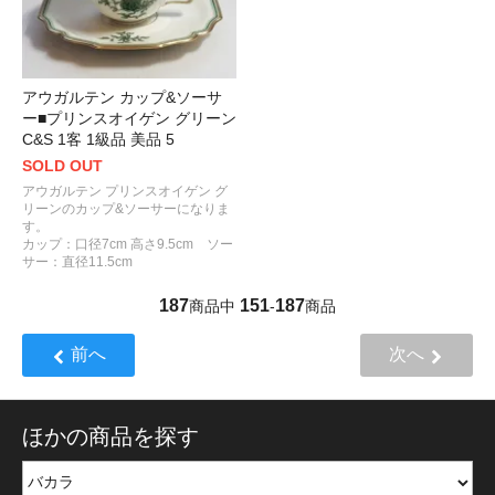
アウガルテン カップ&ソーサ
ー■プリンスオイゲン グリーン
C&S 1客 1級品 美品 5
SOLD OUT
アウガルテン プリンスオイゲン グ
リーンのカップ&ソーサーになりま
す。
カップ：口径7cm 高さ9.5cm ソー
サー：直径11.5cm
187
151
187
商品中
-
商品
前へ
次へ
ほかの商品を探す