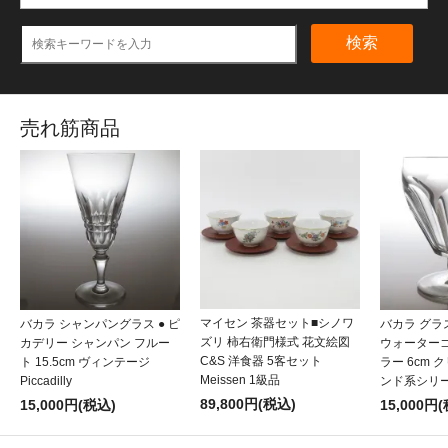
検索
売れ筋商品
マイセン 茶器セット■シノワ
バカラ シャンパングラス ● ピ
バカラ グラ
ズリ 柿右衛門様式 花文絵図
カデリー シャンパン フルー
ウォーター
C&S 洋食器 5客セット
ト 15.5cm ヴィンテージ
ラー 6cm 
Meissen 1級品
Piccadilly
ンド系シリーズ 
89,800円(税込)
15,000円(税込)
15,000円