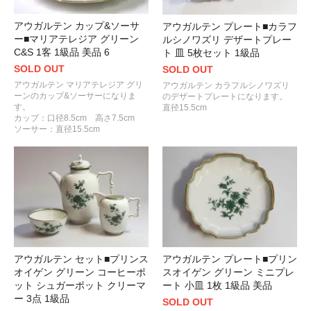
アウガルテン カップ&ソーサ
アウガルテン プレート■カラフ
ー■マリアテレジア グリーン
ルシノワズリ デザートプレー
C&S 1客 1級品 美品 6
ト 皿 5枚セット 1級品
SOLD OUT
SOLD OUT
アウガルテン マリアテレジア グリ
アウガルテン カラフルシノワズリ
ーンのカップ&ソーサーになりま
のデザートプレートになります。
す。
直径15.5cm
カップ：口径8.5cm 高さ7.5cm
ソーサー：直径15.5cm
アウガルテン セット■プリンス
アウガルテン プレート■プリン
オイゲン グリーン コーヒーポ
スオイゲン グリーン ミニプレ
ット シュガーポット クリーマ
ート 小皿 1枚 1級品 美品
ー 3点 1級品
SOLD OUT