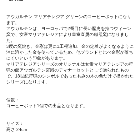
アウガルテン マリアテレジア グリーンのコーヒーポットになり
ます。
アウガルテンは、ヨーロッパで2番目に長い歴史を持つウィーン
窯で、女帝マリアテレジアにより皇室直属の磁器窯になりまし
た。
3度の窯焼き、金彩は更に1工程追加、金の定着がよくなるように
油に溶かした金を使っているため、他ブランドと比べ金彩が落ち
にくいという印象があります。
マリアテレジアシリーズのオリジナルは女帝マリアテレジアの狩
猟の館アウガルテン宮殿のディナーセットとして贈られたもの
で、18世紀狩猟のシンボルであったもみの木の色だけで描かれた
シリーズになります。
個数：
コーヒーポット1個での出品となります。
サイズ：
高さ 24cm