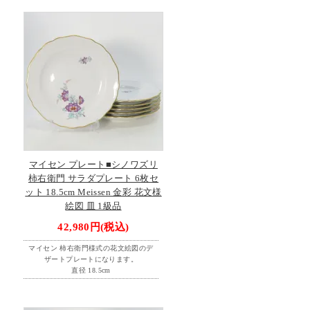
マイセン プレート■シノワズリ
柿右衛門 サラダプレート 6枚セ
ット 18.5cm Meissen 金彩 花文様
絵図 皿 1級品
42,980円(税込)
マイセン 柿右衛門様式の花文絵図のデ
ザートプレートになります。
直径 18.5cm