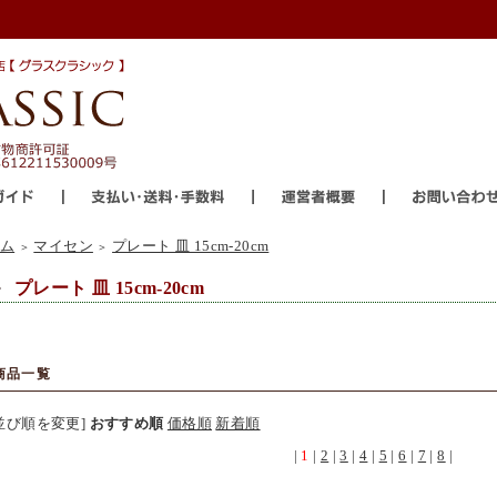
ム
マイセン
プレート 皿 15cm-20cm
＞
＞
プレート 皿 15cm-20cm
商品一覧
並び順を変更]
おすすめ順
価格順
新着順
|
1
|
2
|
3
|
4
|
5
|
6
|
7
|
8
|