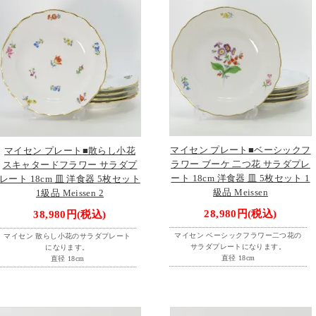
マイセン プレート■ベーシックフ
マイセン プレート■散らし小花
ラワー ブーケ 二つ花 サラダプレ
スキャタードフラワー サラダプ
ート 18cm 洋食器 皿 5枚セット 1
レート 18cm 皿 洋食器 5枚セット
級品 Meissen
1級品 Meissen 2
28,980円(税込)
38,980円(税込)
マイセン ベーシックフラワー二つ花の
マイセン 散らし小花のサラダプレート
サラダプレートになります。
になります。
直径 18cm
直径 18cm