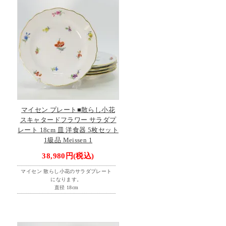
マイセン プレート■散らし小花
スキャタードフラワー サラダプ
レート 18cm 皿 洋食器 5枚セット
1級品 Meissen 1
38,980円(税込)
マイセン 散らし小花のサラダプレート
になります。
直径 18cm