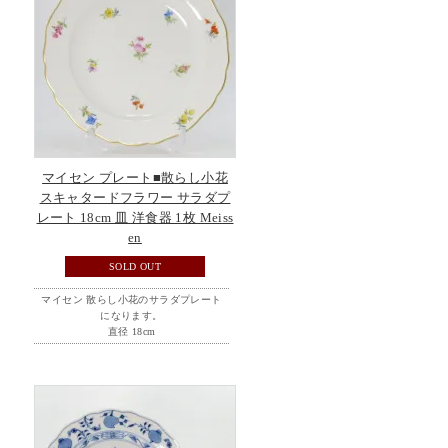
マイセン プレート■散らし小花
スキャタードフラワー サラダプ
レート 18cm 皿 洋食器 1枚 Meiss
en
SOLD OUT
マイセン 散らし小花のサラダプレート
になります。
直径 18cm