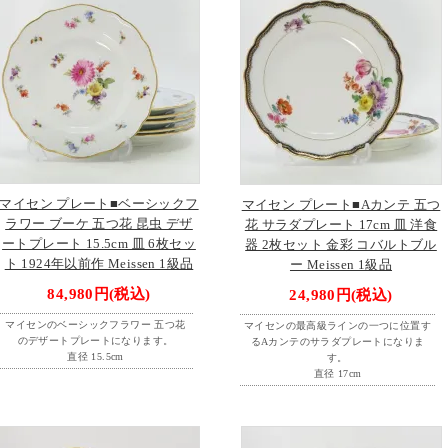
マイセン プレート■ベーシックフ
マイセン プレート■Aカンテ 五つ
ラワー ブーケ 五つ花 昆虫 デザ
花 サラダプレート 17cm 皿 洋食
ートプレート 15.5cm 皿 6枚セッ
器 2枚セット 金彩 コバルトブル
ト 1924年以前作 Meissen 1級品
ー Meissen 1級品
84,980円(税込)
24,980円(税込)
マイセンのベーシックフラワー 五つ花
マイセンの最高級ラインの一つに位置す
のデザートプレートになります。
るAカンテのサラダプレートになりま
直径 15.5cm
す。
直径 17cm