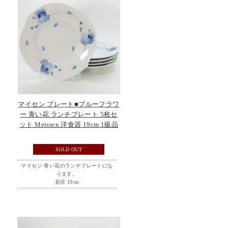
マイセン プレート■ブルーフラワ
ー 青い花 ランチプレート 5枚セ
ット Meissen 洋食器 19cm 1級品
SOLD OUT
マイセン 青い花のランチプレートにな
ります。
直径 19cm