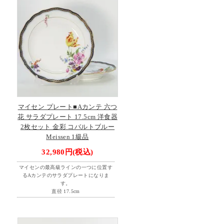
マイセン プレート■Aカンテ 六つ
花 サラダプレート 17.5cm 洋食器
2枚セット 金彩 コバルトブルー
Meissen 1級品
32,980円(税込)
マイセンの最高級ラインの一つに位置す
るAカンテのサラダプレートになりま
す。
直径 17.5cm