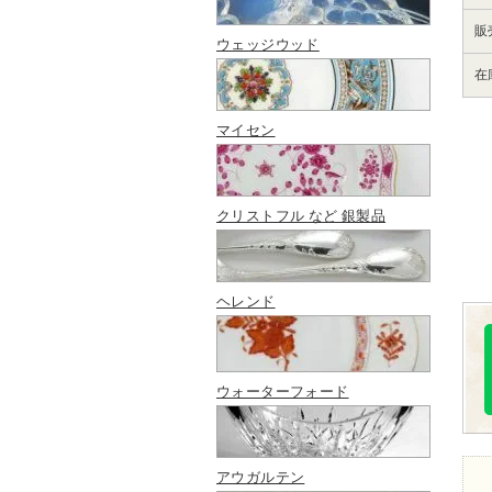
販
ウェッジウッド
在
マイセン
クリストフル など 銀製品
ヘレンド
ウォーターフォード
アウガルテン