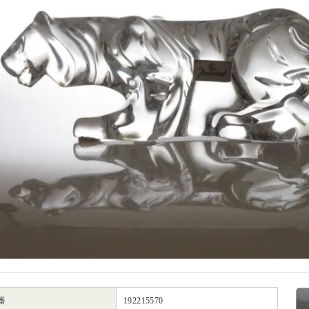
番
192215570