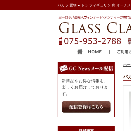
バカラ 置物 ● トラ フィギュリン 虎 オーナメン
ホー
バカ
新商品やお得な情報を、
楽しくお届けしておりま
す。