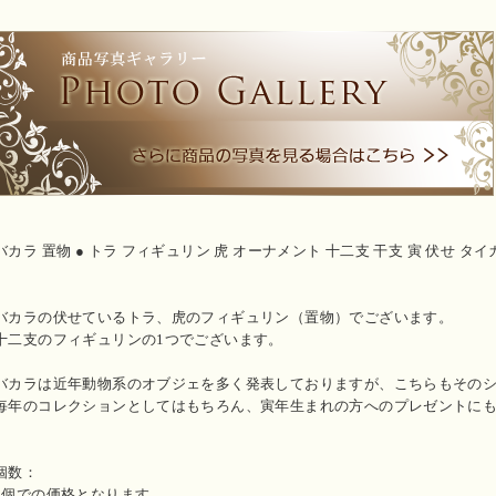
バカラ 置物 ● トラ フィギュリン 虎 オーナメント 十二支 干支 寅 伏せ タイガー
バカラの伏せているトラ、虎のフィギュリン（置物）でございます。
十二支のフィギュリンの1つでございます。
バカラは近年動物系のオブジェを多く発表しておりますが、こちらもその
毎年のコレクションとしてはもちろん、寅年生まれの方へのプレゼントに
個数：
1個での価格となります。