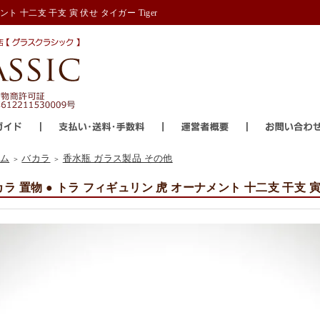
ト 十二支 干支 寅 伏せ タイガー Tiger
ム
バカラ
香水瓶 ガラス製品 その他
＞
＞
ラ 置物 ● トラ フィギュリン 虎 オーナメント 十二支 干支 寅 