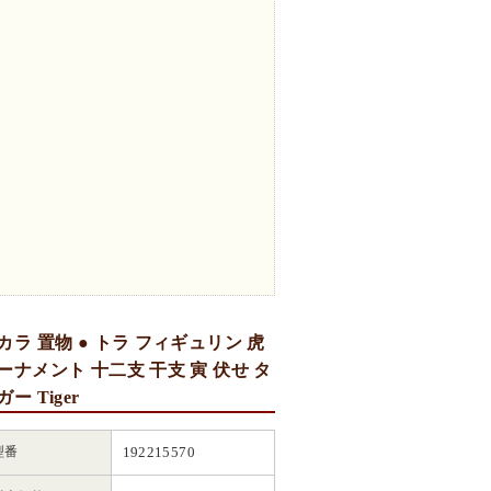
カラ 置物 ● トラ フィギュリン 虎
ーナメント 十二支 干支 寅 伏せ タ
ガー Tiger
型番
192215570