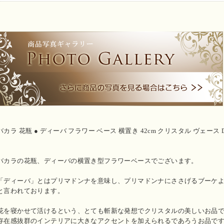
バカラ 花瓶 ● ディーバ フラワー ベース 横置き 42cm クリスタル ヴェース D
バカラの花瓶、ディーバの横置き型フラワーベースでございます。
「ディーバ」とはプリマドンナを意味し、プリマドンナにささげるブーケ
と言われております。
花を寝かせて活けるという、とても斬新な発想でクリスタルの美しいお品
存在感抜群のインテリアに大きなアクセントを加えられるであろうお品で