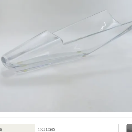
番
192215565