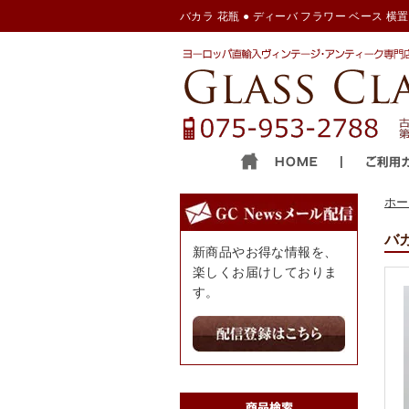
バカラ 花瓶 ● ディーバ フラワー ベース 横置き
ホー
バカ
新商品やお得な情報を、
楽しくお届けしておりま
す。