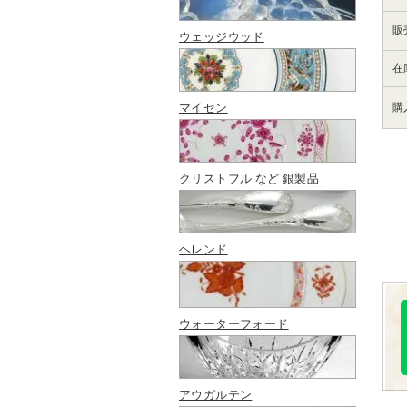
販
ウェッジウッド
在
マイセン
購
クリストフル など 銀製品
ヘレンド
ウォーターフォード
アウガルテン