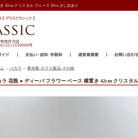
 42cm クリスタル ヴェース Diva 少し訳あり
ム
バカラ
香水瓶 ガラス製品 その他
＞
＞
ラ 花瓶 ● ディーバ フラワー ベース 横置き 42cm クリスタル