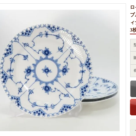
ロ
ブ
ィ
3