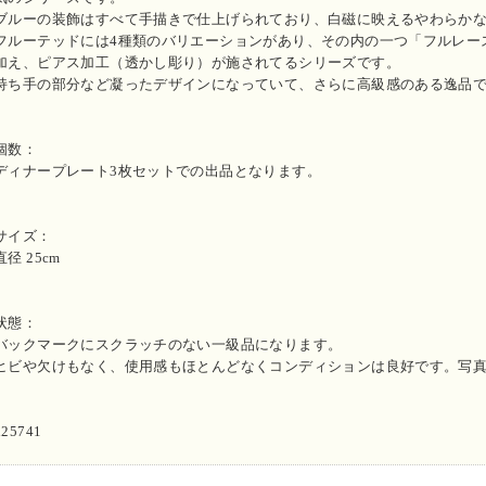
ブルーの装飾はすべて手描きで仕上げられており、白磁に映えるやわらか
フルーテッドには4種類のバリエーションがあり、その内の一つ「フルレー
加え、ピアス加工（透かし彫り）が施されてるシリーズです。
持ち手の部分など凝ったデザインになっていて、さらに高級感のある逸品
個数：
ディナープレート3枚セットでの出品となります。
サイズ：
直径 25cm
状態：
バックマークにスクラッチのない一級品になります。
ヒビや欠けもなく、使用感もほとんどなくコンディションは良好です。写
n25741