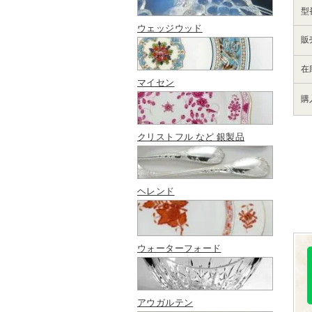
型
ウェッジウッド
販
在
マイセン
購
クリストフル など 銀製品
ヘレンド
ウォーターフォード
アウガルテン