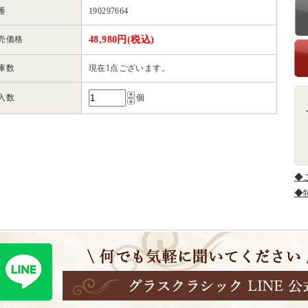
番
190297664
売価格
48,980円(税込)
庫数
現在1点ございます。
入数
個
◆
◆