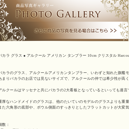
バカラ グラス ● アルクール アメリカン タンブラー 10cm クリスタル Harcou
バカラのグラス、アルクールアメリカンタンブラー、いわずと知れた旗艦
あまりバカラのお店では見ないサイズで、アルクールの仲では希少性が高
アルクールはマッセナと共にバカラの2大看板となっているといっても過言
重厚なハンドメイドのグラスは、他のたいていのモデルのグラスよりも重
また六角形の底部や、ボウル側面のすっきりとしたフラットカットが大変
個数：