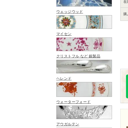
在
ウェッジウッド
購
マイセン
クリストフル など 銀製品
ヘレンド
ウォーターフォード
アウガルテン