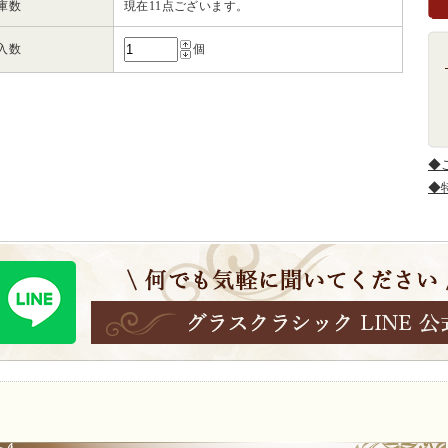
庫数
現在11点ございます。
入数
個
◆
◆