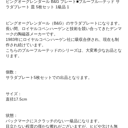
ビングオーグレンダール B&G プレート■ブルーフル―テッド サ
ラダプレート 皿 5枚セット 1級品 1
ビングオーグレンダール（B&G）のサラダプレートになります。
長い間、ロイヤルコペンハーゲンと技術を競い合ってきたデンマ
ークの陶磁器メーカーです。
1983年にロイヤルコペンハーゲン社に吸収合併され、現在も制
作され続けています。
こちらのブルーフルーテッドのシリーズは、大変希少なお品とな
ります。
個数：
サラダプレート5枚セットでの出品となります。
サイズ：
直径17.5cm
状態：
バックマークにスクラッチのない一級品になります。
目立たない程度の僅かな擦れがございますが、ヒビや欠けも無