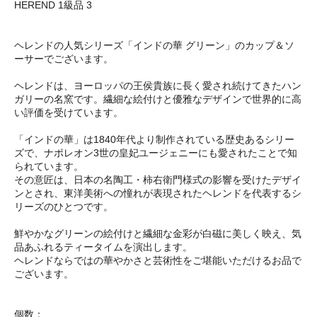
HEREND 1級品 3
ヘレンドの人気シリーズ「インドの華 グリーン」のカップ＆ソ
ーサーでございます。
ヘレンドは、ヨーロッパの王侯貴族に長く愛され続けてきたハン
ガリーの名窯です。繊細な絵付けと優雅なデザインで世界的に高
い評価を受けています。
「インドの華」は1840年代より制作されている歴史あるシリー
ズで、ナポレオン3世の皇妃ユージェニーにも愛されたことで知
られています。
その意匠は、日本の名陶工・柿右衛門様式の影響を受けたデザイ
ンとされ、東洋美術への憧れが表現されたヘレンドを代表するシ
リーズのひとつです。
鮮やかなグリーンの絵付けと繊細な金彩が白磁に美しく映え、気
品あふれるティータイムを演出します。
ヘレンドならではの華やかさと芸術性をご堪能いただけるお品で
ございます。
個数：