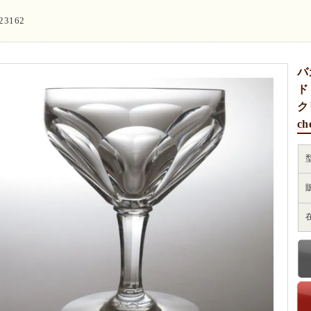
i23162
バ
ド
ク
ch