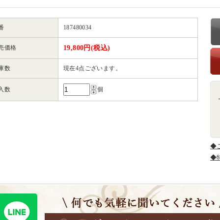
番
187480034
売価格
19,800円(税込)
庫数
現在4点ございます。
入数
個
◆
◆