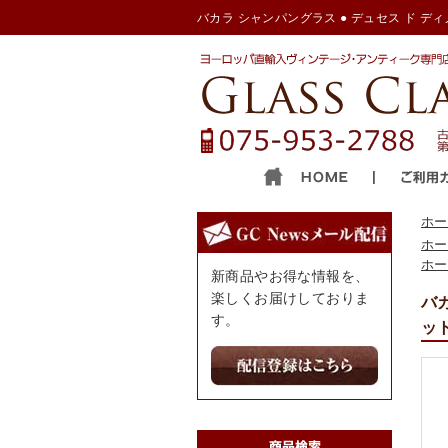
バカラ シャンパングラス ● デュセス ド ディノ シ
ホー
ホー
ホー
新商品やお得な情報を、
楽しくお届けしておりま
バカ
す。
ット 