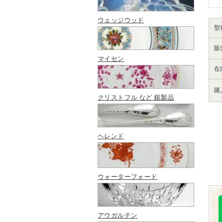
ウェッジウッド
型
販
マイセン
在
購
クリストフル など 銀製品
ヘレンド
ウォーターフォード
アウガルテン