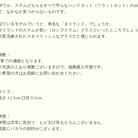
ボウル、ステムどちらもすべて平らなハンドカット（フラットカット）の
で、なかなか見つからないものです。
似ているモデルでいうと、有名な「タリランド」でしょうか。
タリランドのステムが長い（ロングステム）グラスといったところでしょ
大変洗練されたスタイリッシュなグラスだと感じられます。
個数：
1客での価格となります。
※写真のとおり複数ございますので、複数購入可能です。
ご希望の方はお気軽にお問い合わせください。
サイズ：
高さ 12.5cm 口径 9.5cm
状態：
状態は非常に良好で、ヒビ欠け等もちろんございません。
底面にバカラの刻印がございます。