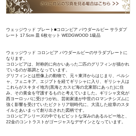
ウェッジウッド プレート■コロンビア パウダールビー サラダプ
レート 17.5cm 皿 6枚セット WEDGWOOD 1級品
ウェッジウッド コロンビア パウダールビーのサラダプレートに
なります。
コロンビアは、対称的に向かいあった二匹のグリフィンが描かれ
ているのが基調となっています。
グリフィンとは想像上の動物で、元々東洋からはじまり、ペルシ
ャ、フェニキア、エジプトを経てギリシャに入り、ギリシャ人は
これらがスキタイ地方(黒海とカスピ海の北東部にあった)に住
み、その黄金を守護するものと考えていました。ギリシャ文化が
西ヨーロッパに受けつがれ、芸術家達が中世のロマンチシズムに
強く影響を受けていたビクトリア朝時代に、大流した紋章のスタ
イルとあいまって創り出された図柄です。
コロンビアシリーズの中でもビビットな深みのあるルビー地と、
22金のコントラストがゴージャスなデザインとなっています。