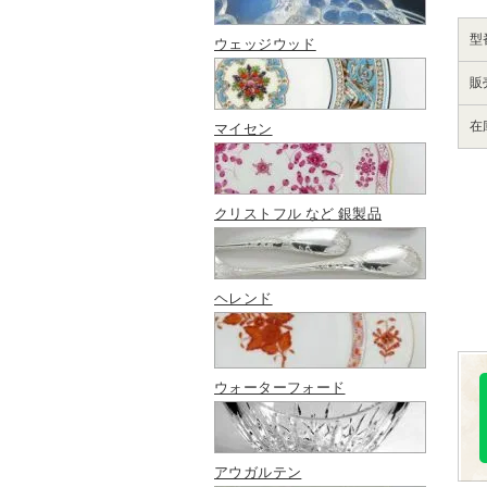
型
ウェッジウッド
販
在
マイセン
クリストフル など 銀製品
ヘレンド
ウォーターフォード
アウガルテン