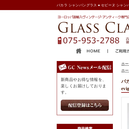
バカラ シャンパングラス ● セビーヌ シャンパン
ホー
ホー
新商品やお得な情報を、
バカ
楽しくお届けしておりま
evi
す。