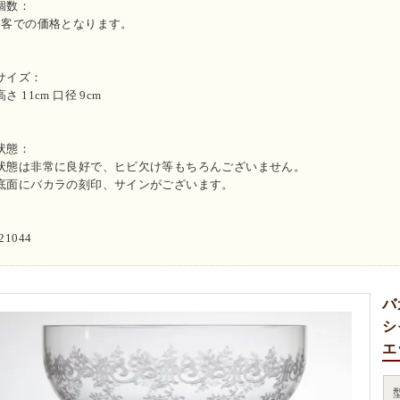
個数：
1客での価格となります。
サイズ：
高さ 11cm 口径 9cm
状態：
状態は非常に良好で、ヒビ欠け等もちろんございません。
底面にバカラの刻印、サインがございます。
i21044
バ
シ
エ