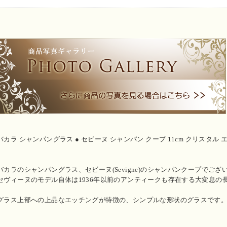
バカラ シャンパングラス ● セビーヌ シャンパン クープ 11cm クリスタル エッ
バカラのシャンパングラス、セビーヌ(Sevigne)のシャンパンクープでござ
セヴィーヌのモデル自体は1936年以前のアンティークも存在する大変息の
グラス上部への上品なエッチングが特徴の、シンプルな形状のグラスです