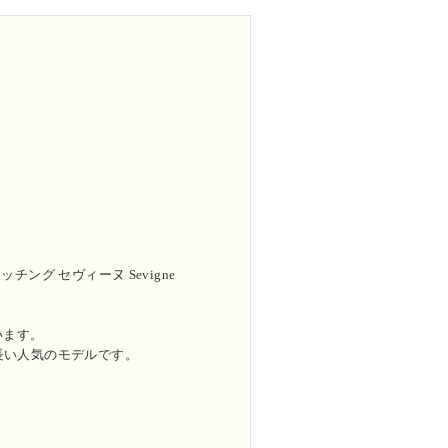
チング セヴィーヌ Sevigne
います。
長い人気のモデルです。
。