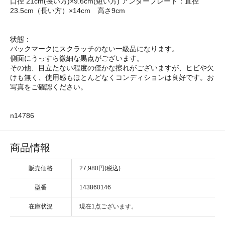
口径 21cm(長い方)×9.6cm(短い方) アンダープレート：直径
23.5cm（長い方）×14cm 高さ9cm
状態：
バックマークにスクラッチのない一級品になります。
側面にうっすら微細な黒点がございます。
その他、目立たない程度の僅かな擦れがございますが、ヒビや欠
けも無く、使用感もほとんどなくコンディションは良好です。お
写真をご確認ください。
n14786
商品情報
販売価格
27,980円(税込)
型番
143860146
在庫状況
現在1点ございます。