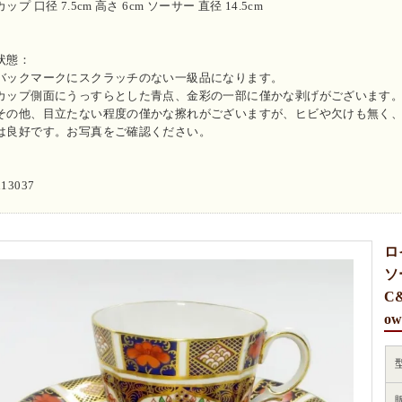
カップ 口径 7.5cm 高さ 6cm ソーサー 直径 14.5cm
状態：
バックマークにスクラッチのない一級品になります。
カップ側面にうっすらとした青点、金彩の一部に僅かな剥げがございます
その他、目立たない程度の僅かな擦れがございますが、ヒビや欠けも無く
は良好です。お写真をご確認ください。
n13037
ロ
ソ
C&
ow