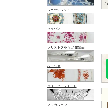
在
ウェッジウッド
マイセン
クリストフル など 銀製品
ヘレンド
ウォーターフォード
アウガルテン