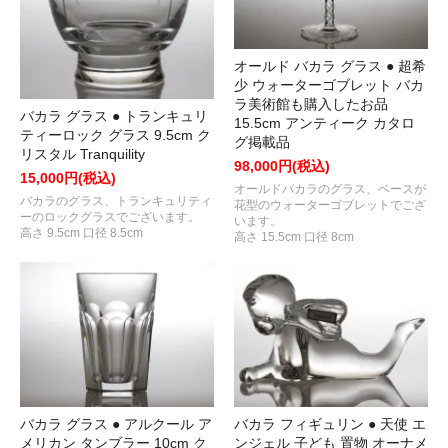
オールド バカラ グラス ● 超希
少 ウォーターゴブレット バカ
ラ美術館も購入したお品
バカラ グラス ● トランキュリ
15.5cm アンティーク カタロ
ティーロック グラス 9.5cm ク
グ掲載品
リスタル Tranquility
98,000円(税込)
15,000円(税込)
オールドバカラのグラス、ベースが
バカラのグラス、トランキュリティ
花型のウォーターゴブレットでござ
ーのロックグラスでございます。
います。
高さ 9.5cm 口径 8.5cm
高さ 15.5cm 口径 8cm
バカラ グラス ● アルクール ア
バカラ フィギュリン ● 天使 エ
メリカン タンブラー 10cm ク
ンジェル 子ども 置物 オーナメ