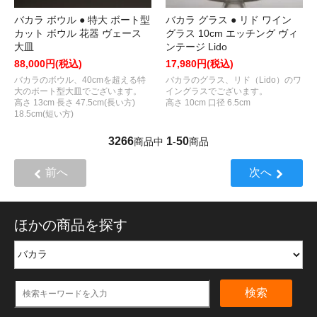
バカラ ボウル ● 特大 ボート型
バカラ グラス ● リド ワイン
カット ボウル 花器 ヴェース
グラス 10cm エッチング ヴィ
大皿
ンテージ Lido
88,000円(税込)
17,980円(税込)
バカラのボウル、40cmを超える特
バカラのグラス、リド（Lido）のワ
大のボート型大皿でございます。
イングラスでございます。
高さ 13cm 長さ 47.5cm(長い方)
高さ 10cm 口径 6.5cm
18.5cm(短い方)
3266
1
50
商品中
-
商品
前へ
次へ
ほかの商品を探す
検索