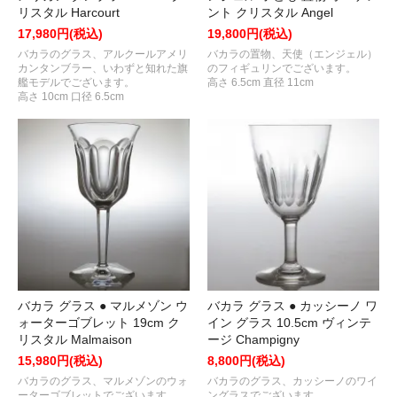
リスタル Harcourt
ント クリスタル Angel
17,980円(税込)
19,800円(税込)
バカラのグラス、アルクールアメリ
バカラの置物、天使（エンジェル）
カンタンブラー、いわずと知れた旗
のフィギュリンでございます。
艦モデルでございます。
高さ 6.5cm 直径 11cm
高さ 10cm 口径 6.5cm
バカラ グラス ● マルメゾン ウ
バカラ グラス ● カッシーノ ワ
ォーターゴブレット 19cm ク
イン グラス 10.5cm ヴィンテ
リスタル Malmaison
ージ Champigny
15,980円(税込)
8,800円(税込)
バカラのグラス、マルメゾンのウォ
バカラのグラス、カッシーノのワイ
ーターゴブレットでございます。
ングラスでございます。