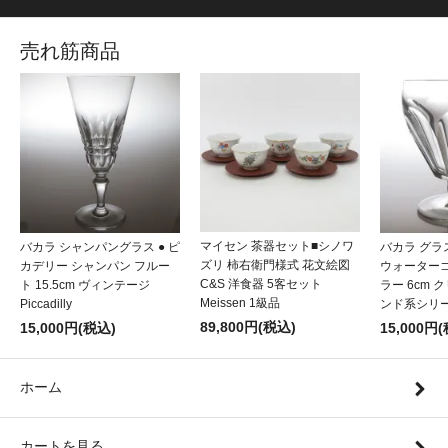
売れ筋商品
マイセン 茶器セット■シノワ
バカラ シャンパングラス ● ピ
バカラ グラ
ズリ 柿右衛門様式 花文絵図
カデリー シャンパン フルー
ウォーター
C&S 洋食器 5客セット
ト 15.5cm ヴィンテージ
ラー 6cm 
Meissen 1級品
Piccadilly
ンド系シリーズ 
89,800円(税込)
15,000円(税込)
15,000円
ホーム
カートを見る