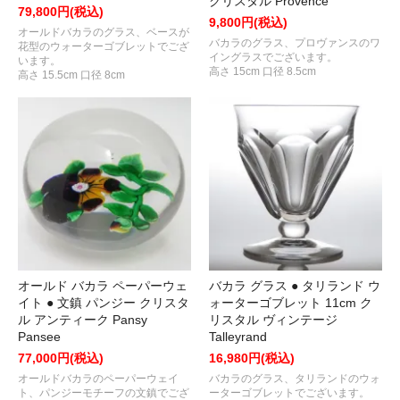
クリスタル Provence
79,800円(税込)
9,800円(税込)
オールドバカラのグラス、ベースが
バカラのグラス、プロヴァンスのワ
花型のウォーターゴブレットでござ
イングラスでございます。
います。
高さ 15cm 口径 8.5cm
高さ 15.5cm 口径 8cm
オールド バカラ ペーパーウェ
バカラ グラス ● タリランド ウ
イト ● 文鎮 パンジー クリスタ
ォーターゴブレット 11cm ク
ル アンティーク Pansy
リスタル ヴィンテージ
Pansee
Talleyrand
77,000円(税込)
16,980円(税込)
オールドバカラのペーパーウェイ
バカラのグラス、タリランドのウォ
ト、パンジーモチーフの文鎮でござ
ーターゴブレットでございます。