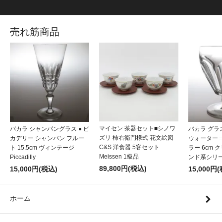
売れ筋商品
マイセン 茶器セット■シノワ
バカラ シャンパングラス ● ピ
バカラ グラ
ズリ 柿右衛門様式 花文絵図
カデリー シャンパン フルー
ウォーター
C&S 洋食器 5客セット
ト 15.5cm ヴィンテージ
ラー 6cm 
Meissen 1級品
Piccadilly
ンド系シリーズ 
89,800円(税込)
15,000円(税込)
15,000円
ホーム