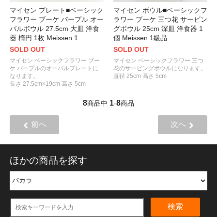
マイセン ボウル■ベーシックフ
マイセン プレート■ベーシック
ラワー ブーケ 三つ花 サービン
フラワー ブーケ パープル オー
グボウル 25cm 深皿 洋食器 1
バルボウル 27.5cm 大皿 洋食
個 Meissen 1級品
器 楕円 1枚 Meissen 1
SOLD OUT
SOLD OUT
マイセン ベーシックフラワー 三つ
マイセン ベーシックフラワー ブー
花のサービングボウルになります。
ケ パープルのオーバルプレートに
直径 25cm 高さ 5cm
なります。
長さ 27.5cm×19cm 高さ 5cm
8
1
8
商品中
-
商品
前へ
次へ
ほかの商品を探す
検索