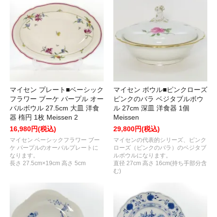
マイセン ボウル■ピンクローズ
マイセン プレート■ベーシック
ピンクのバラ ベジタブルボウ
フラワー ブーケ パープル オー
ル 27cm 深皿 洋食器 1個
バルボウル 27.5cm 大皿 洋食
Meissen
器 楕円 1枚 Meissen 2
29,800円(税込)
16,980円(税込)
マイセンの代表的シリーズ、ピンク
マイセン ベーシックフラワー ブー
ローズ（ピンクのバラ）のベジタブ
ケ パープルのオーバルプレートに
ルボウルになります。
なります。
直径 27cm 高さ 16cm(持ち手部分含
長さ 27.5cm×19cm 高さ 5cm
む)